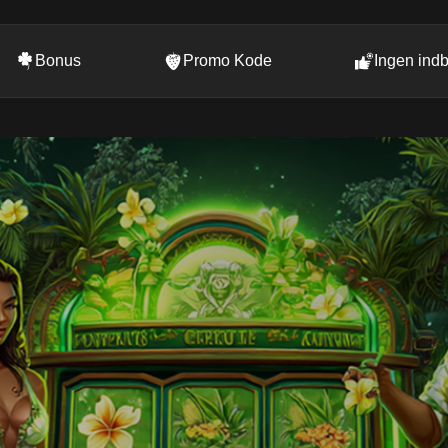
Bonus
Promo Kode
Ingen ind