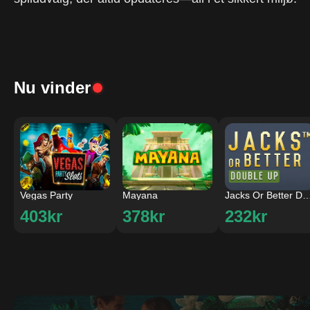
Nu vinder
2027 Iss
120kr
Mayana
Jacks Or Better Dou
378kr
232kr