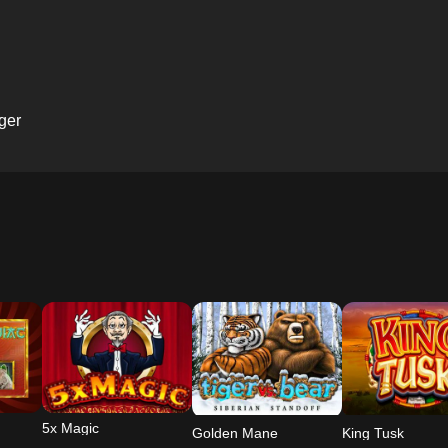
ger
r
Promo Koder
pille
 Casino
5x Magic
Golden Mane
King Tusk