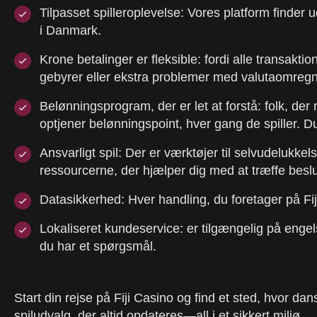
Tilpasset spilleroplevelse: Vores platform finder u
i Danmark.
Krone betalinger er fleksible: fordi alle transakti
gebyrer eller ekstra problemer med valutaomregn
Belønningsprogram, der er let at forstå: folk, der
optjener belønningspoint, hver gang de spiller. Du 
Ansvarligt spil: Der er værktøjer til selvudelukke
ressourcerne, der hjælper dig med at træffe beslutn
Datasikkerhed: Hver handling, du foretager på Fiji 
Lokaliseret kundeservice: er tilgængelig på eng
du har et spørgsmål.
Start din rejse på Fiji Casino og find et sted, hvor da
spiludvalg, der altid opdateres—all i et sikkert miljø.