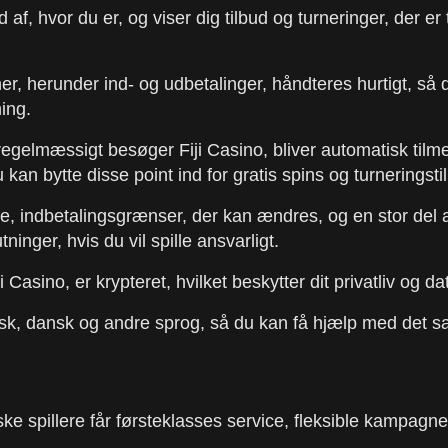
d af, hvor du er, og viser dig tilbud og turneringer, der er
oner, herunder ind- og udbetalinger, håndteres hurtigt, så 
ing.
 regelmæssigt besøger Fiji Casino, bliver automatisk tilm
kan bytte disse point ind for gratis spins og turneringsti
lse, indbetalingsgrænser, der kan ændres, og en stor del 
inger, hvis du vil spille ansvarligt.
Casino, er krypteret, hvilket beskytter dit privatliv og da
elsk, dansk og andre sprog, så du kan få hjælp med det 
nske spillere får førsteklasses service, fleksible kampagne