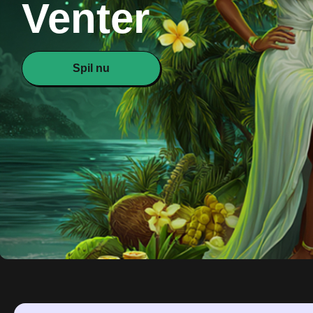
Venter
Spil nu